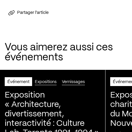
Partager l'article
Vous aimerez aussi ces
événements
Événement
Expositions
Vernissages
Événeme
Exposition
Expos
« Architecture,
chari
divertissement,
du Mo
interactivité : Culture
Nouve