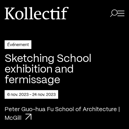
Aller à la page d'accueil
Logo Kollectif
Ouvri
Ouvrir 
Événement
Sketching School
exhibition and
fermissage
6 nov. 2023 - 24 nov. 2023
Peter Guo-hua Fu School of Architecture |
McGill