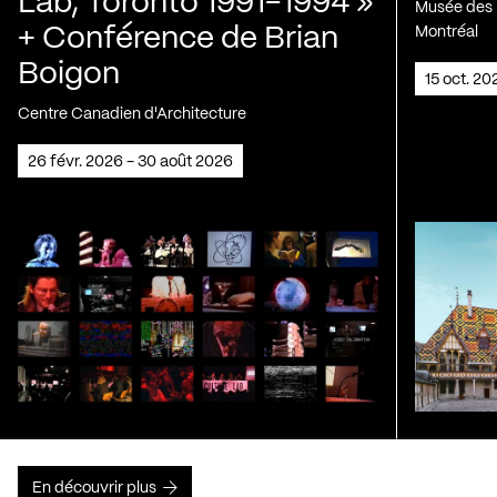
Lab, Toronto 1991-1994 »
Musée des H
+ Conférence de Brian
Montréal
Boigon
15 oct. 2
Centre Canadien d'Architecture
26 févr. 2026 - 30 août 2026
En découvrir plus