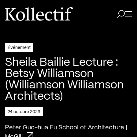
Aller à la page d'accueil
Logo Kollectif
Ouvri
Ouvrir 
Événement
Sheila Baillie Lecture :
Betsy Williamson
(Williamson Williamson
Architects)
24 octobre 2023
Peter Guo-hua Fu School of Architecture |
McGill