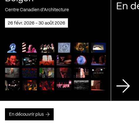
En d
Centre Canadien d'Architecture
26 févr. 2026 - 30 août 2026
En découvrir plus