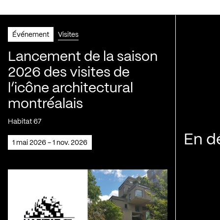
Événement
Visites
Lancement de la saison
2026 des visites de
l’icône architectural
montréalais
Habitat 67
En d
1 mai 2026 - 1 nov. 2026