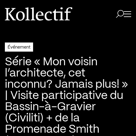
Aller à la page d'accueil
Logo Kollectif
Ouvri
Ouvrir 
Événement
Série « Mon voisin
l’architecte, cet
inconnu? Jamais plus! »
| Visite participative du
Bassin-à-Gravier
(Civiliti) + de la
Promenade Smith