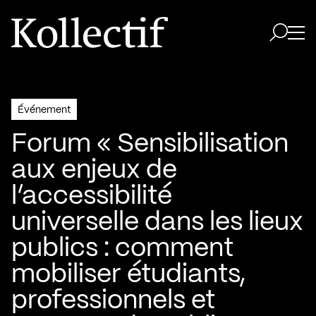
Aller à la page d'accueil
Logo Kollectif
Ouvri
Ouvrir 
Événement
Forum « Sensibilisation
aux enjeux de
l’accessibilité
universelle dans les lieux
publics : comment
mobiliser étudiants,
professionnels et