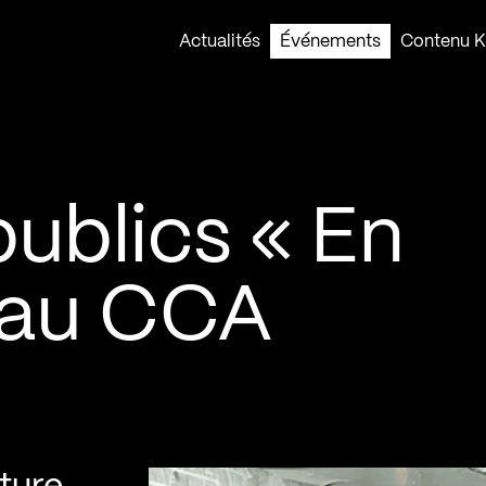
Actualités
Événements
Contenu Ko
ublics « En
» au CCA