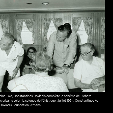
Delos Two, Constantinos Doxiadis complète le schéma de Richard
s urbains selon la science de l’ékistique. Juillet 1964. Constantinos A.
Doxiadis Foundation, Athens