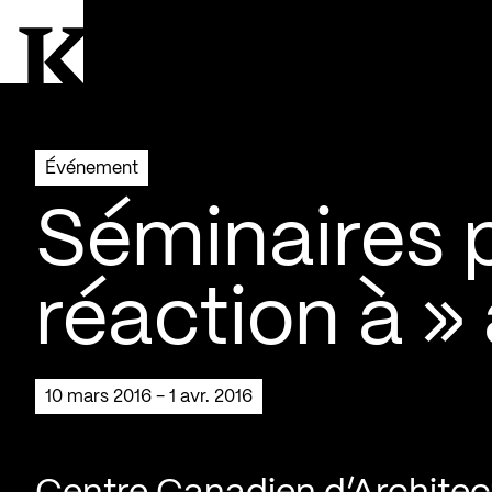
Aller à la page d'accueil
Logo Kollectif
Événement
Séminaires p
réaction à 
10 mars 2016 - 1 avr. 2016