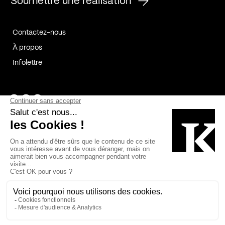
Soumettre une réalisation
Contactez-nous
À propos
Infolettre
Page Facebook de Kollectif
Page Instagram de Kollectif
Page Linkedin de Kollectif
Partenaires
Commanditaires
Fabelta_syst_BLAN
Bâtiment-Durable-Québec-1
Esquisses-1
IRAC-1
Contech-2
OC-2
MP-1
v2com-1
©2026 Kollectif. Tous droits réservés.