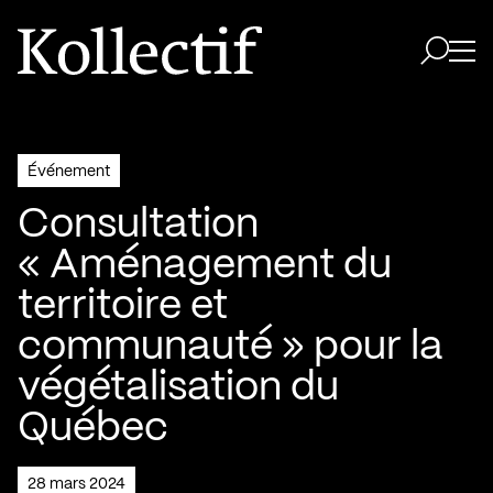
Aller à la page d'accueil
Logo Kollectif
Ouvri
Ouvrir 
Événement
Consultation
« Aménagement du
territoire et
communauté » pour la
végétalisation du
Québec
28 mars 2024