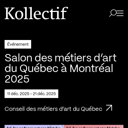
Aller à la page d'accueil
Logo Kollectif
Ouvri
Ouvrir 
Événement
Salon des métiers d’art
du Québec à Montréal
2025
11 déc. 2025 - 21 déc. 2025
Conseil des métiers d'art du Québec