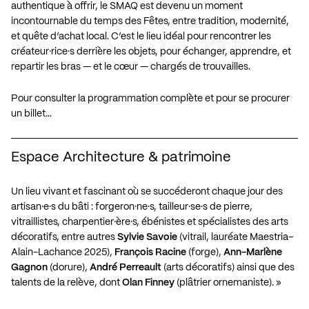
authentique à offrir, le SMAQ est devenu un moment
incontournable du temps des Fêtes, entre tradition, modernité,
et quête d’achat local. C’est le lieu idéal pour rencontrer les
créateur·rice·s derrière les objets, pour échanger, apprendre, et
repartir les bras — et le cœur — chargés de trouvailles.
Pour consulter la programmation complète et pour se procurer
un billet…
Espace Architecture & patrimoine
Un lieu vivant et fascinant où se succéderont chaque jour des
artisan·e·s du bâti : forgeron·ne·s, tailleur·se·s de pierre,
vitraillistes, charpentier·ère·s, ébénistes et spécialistes des arts
décoratifs, entre autres
Sylvie Savoie
(vitrail, lauréate Maestria–
Alain-Lachance 2025),
François
Racine
(forge),
Ann-Marlène
Gagnon
(dorure),
André Perreault
(arts décoratifs) ainsi que des
talents de la relève, dont
Olan
Finney
(plâtrier ornemaniste). »