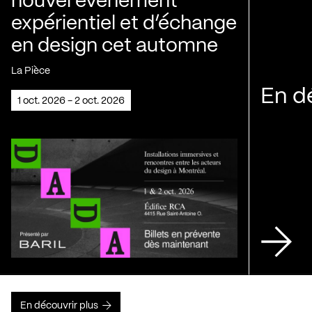
nouvel événement
expérientiel et d’échange
en design cet automne
La Pièce
En d
1 oct. 2026 - 2 oct. 2026
En découvrir plus