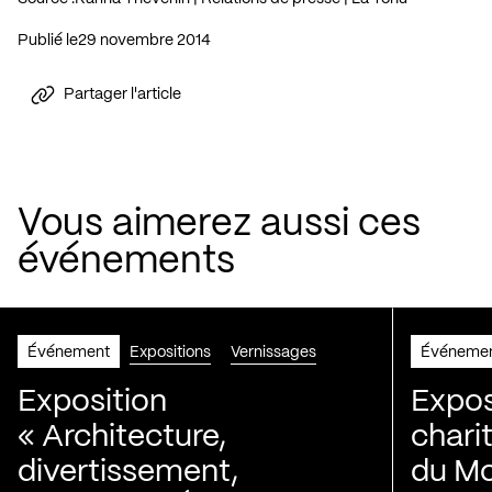
Publié le
29 novembre 2014
Partager l'article
Vous aimerez aussi ces
événements
Événement
Expositions
Vernissages
Événeme
Exposition
Expos
« Architecture,
chari
divertissement,
du Mo