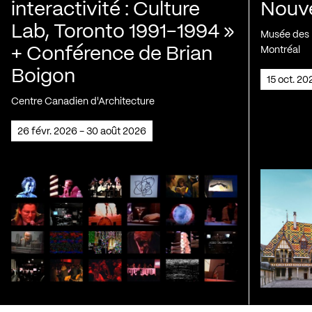
interactivité : Culture
Nouve
Lab, Toronto 1991-1994 »
Musée des H
+ Conférence de Brian
Montréal
Boigon
15 oct. 2
Centre Canadien d'Architecture
26 févr. 2026 - 30 août 2026