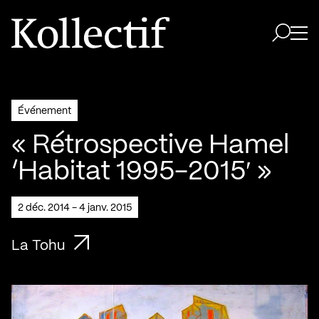
Aller à la page d'accueil
Logo Kollectif
Ouvri
Ouvrir 
Événement
« Rétrospective Hamel
‘Habitat 1995-2015′ »
2 déc. 2014 - 4 janv. 2015
La Tohu