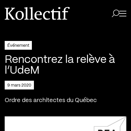
Aller à la page d'accueil
Logo Kollectif
Ouvri
Ouvrir 
Événement
Rencontrez la relève à
l’UdeM
9 mars 2020
Ordre des architectes du Québec