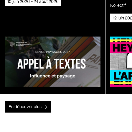
10 juin 2026 - 24 août 2026
Kollectif
12 juin 2
En découvrir plus