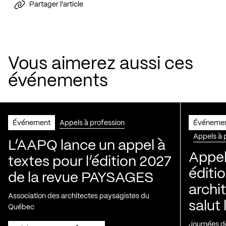
Partager l'article
Vous aimerez aussi ces
événements
Événement
Appels à profession
Événeme
Appels à 
L’AAPQ lance un appel à
Appel
textes pour l’édition 2027
éditio
de la revue PAYSAGES
archi
Association des architectes paysagistes du
salut 
Québec
Journées de