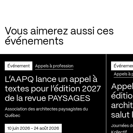
Vous aimerez aussi ces
événements
Événement
Appels à profession
Événeme
Appels à 
L’AAPQ lance un appel à
Appel
textes pour l’édition 2027
éditio
de la revue PAYSAGES
archi
Association des architectes paysagistes du
salut 
Québec
Journées de
10 juin 2026 - 24 août 2026
Kollectif