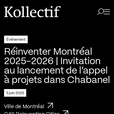
Aller à la page d'accueil
Logo Kollectif
Ouvri
Ouvrir 
Événement
Réinventer Montréal
2025-2026 | Invitation
au lancement de l’appel
à projets dans Chabanel
5 juin 2025
Ville de Montréal