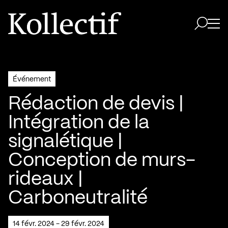
Aller à la page d'accueil
Logo Kollectif
Ouvri
Ouvrir 
Événement
Rédaction de devis |
Intégration de la
signalétique |
Conception de murs-
rideaux |
Carboneutralité
14 févr. 2024 - 29 févr. 2024