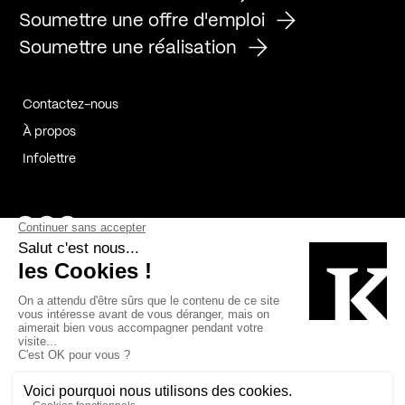
Soumettre une offre d'emploi
Soumettre une réalisation
Contactez-nous
À propos
Infolettre
Page Facebook de Kollectif
Page Instagram de Kollectif
Page Linkedin de Kollectif
Partenaires
Commanditaires
Fabelta_syst_BLAN
Bâtiment-Durable-Québec-1
Esquisses-1
IRAC-1
Contech-2
OC-2
MP-1
v2com-1