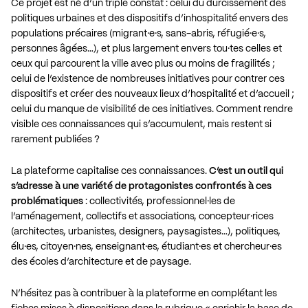
Ce projet est né d’un triple constat : celui du durcissement des
politiques urbaines et des dispositifs d’inhospitalité envers des
populations précaires (migrant·e·s, sans-abris, réfugié·e·s,
personnes âgées…), et plus largement envers tou·tes celles et
ceux qui parcourent la ville avec plus ou moins de fragilités ;
celui de l’existence de nombreuses initiatives pour contrer ces
dispositifs et créer des nouveaux lieux d’hospitalité et d’accueil ;
celui du manque de visibilité de ces initiatives. Comment rendre
visible ces connaissances qui s’accumulent, mais restent si
rarement publiées ?
La plateforme capitalise ces connaissances.
C’est un outil qui
s’adresse à une variété de protagonistes confrontés à ces
problématiques
: collectivités, professionnel·les de
l’aménagement, collectifs et associations, concepteur·rices
(architectes, urbanistes, designers, paysagistes…), politiques,
élu·es, citoyen·nes, enseignant·es, étudiant·es et chercheur·es
des écoles d’architecture et de paysage.
N’hésitez pas à contribuer à la plateforme en complétant les