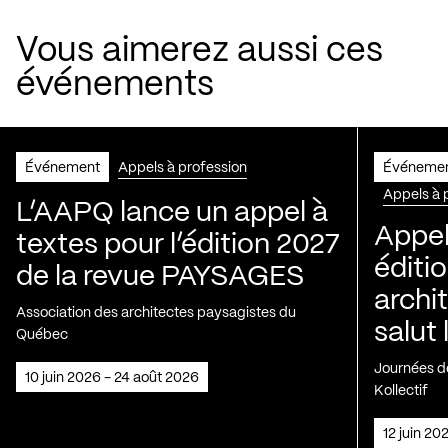
Vous aimerez aussi ces
événements
Événement
Appels à profession
Événeme
Appels à 
L’AAPQ lance un appel à
Appel
textes pour l’édition 2027
éditio
de la revue PAYSAGES
archi
Association des architectes paysagistes du
salut 
Québec
Journées de
10 juin 2026 - 24 août 2026
Kollectif
12 juin 2