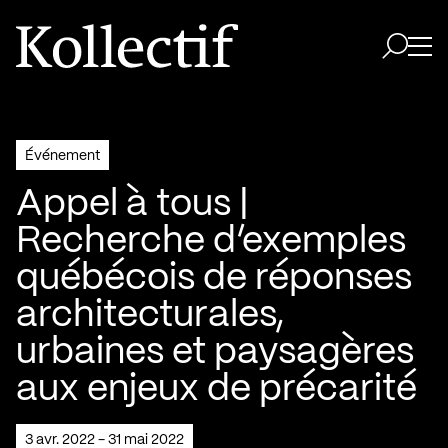
Aller à la page d'accueil
Logo Kollectif
Ouvri
Ouvrir 
Événement
Appel à tous |
Recherche d’exemples
québécois de réponses
architecturales,
urbaines et paysagères
aux enjeux de précarité
3 avr. 2022 - 31 mai 2022