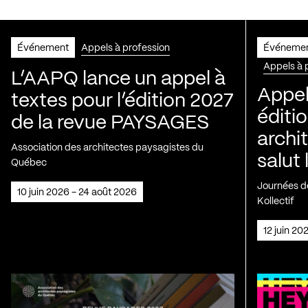
Événement
Appels à profession
Événeme
Appels à 
L’AAPQ lance un appel à
Appel
textes pour l’édition 2027
éditio
de la revue PAYSAGES
archi
Association des architectes paysagistes du
salut 
Québec
Journées de
10 juin 2026 - 24 août 2026
Kollectif
12 juin 2