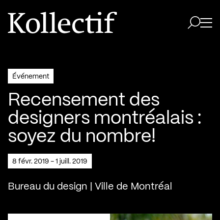
Aller à la page d'accueil
Logo Kollectif
Ouvri
Ouvrir 
Événement
Recensement des
designers montréalais :
soyez du nombre!
8 févr. 2019 - 1 juill. 2019
Bureau du design | Ville de Montréal