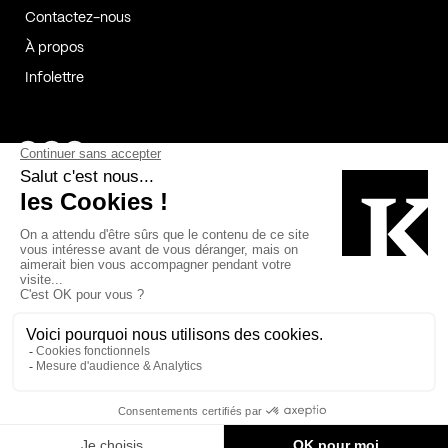
Contactez-nous
À propos
Infolettre
Page Facebook de Kollectif
Page Instagram de Kollectif
Page Linkedin de Kollectif
Partenaires
Commanditaires
Fabelta_syst_BLAN
Bâtiment-Durable-Québec-1
Esquisses-1
IRAC-1
Contech-2
OC-2
MP-1
v2com-1
©2026 Kollectif. Tous droits réservés.
Crédits
Légal
Cookies