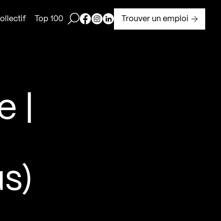
Ouvrir la barre de recherche
Page Facebook de Kollectif
Page Instagram de Kollectif
Page Linkedin de Kollectif
Trouver un emploi
llectif
Top 100
e |
us)