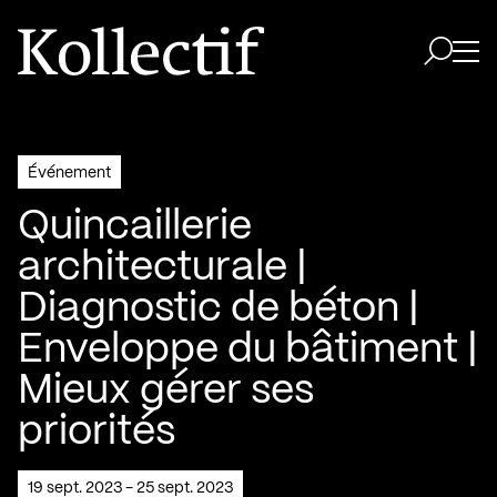
Aller à la page d'accueil
Logo Kollectif
Ouvri
Ouvrir 
Événement
Quincaillerie
architecturale |
Diagnostic de béton |
Enveloppe du bâtiment |
Mieux gérer ses
priorités
19 sept. 2023 - 25 sept. 2023