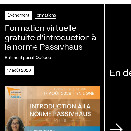
Événement
Formations
Formation virtuelle
gratuite d’introduction à
la norme Passivhaus
Bâtiment passif Québec
17 août 2026
En d