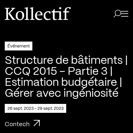
Aller à la page d'accueil
Logo Kollectif
Ouvri
Ouvrir 
Événement
Structure de bâtiments |
CCQ 2015 – Partie 3 |
Estimation budgétaire |
Gérer avec ingéniosité
26 sept. 2023 - 29 sept. 2023
Contech