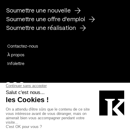
Soumettre une nouvelle
Soumettre une offre d'emploi
Soumettre une réalisation
Contactez-nous
À propos
Infolettre
Page Facebook de Kollectif
Page Instagram de Kollectif
Page Linkedin de Kollectif
Partenaires
Commanditaires
Fabelta_syst_BLAN
Bâtiment-Durable-Québec-1
Esquisses-1
IRAC-1
Contech-2
OC-2