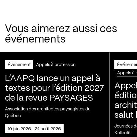
Vous aimerez aussi ces
événements
Événement
Appels à profession
Événeme
Appels à 
L’AAPQ lance un appel à
Appel
textes pour l’édition 2027
éditio
de la revue PAYSAGES
archi
Association des architectes paysagistes du
salut 
Québec
Journées de
10 juin 2026 - 24 août 2026
Kollectif