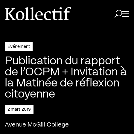
Aller à la page d'accueil
Logo Kollectif
Ouvri
Ouvrir 
Événement
Publication du rapport
de l’OCPM + Invitation à
la Matinée de réflexion
citoyenne
2 mars 2019
Avenue McGill College