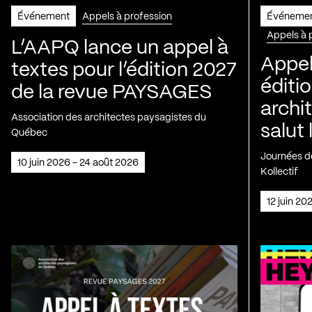
Événement
Appels à profession
Événeme
Appels à 
L’AAPQ lance un appel à
Appel
textes pour l’édition 2027
éditio
de la revue PAYSAGES
archi
Association des architectes paysagistes du
salut 
Québec
Journées de
10 juin 2026 - 24 août 2026
Kollectif
12 juin 2