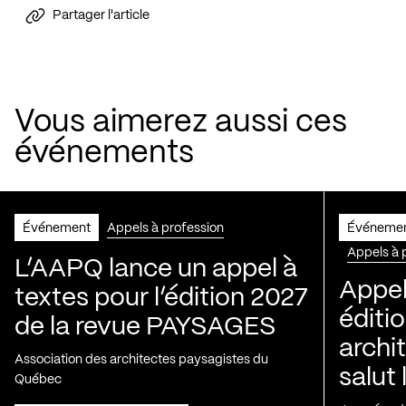
Partager l'article
Vous aimerez aussi ces
événements
Événement
Appels à profession
Événeme
Appels à 
L’AAPQ lance un appel à
Appel
textes pour l’édition 2027
éditio
de la revue PAYSAGES
archi
Association des architectes paysagistes du
salut 
Québec