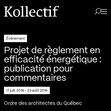
Aller à la page d'accueil
Logo Kollectif
Ouvri
Ouvrir 
Événement
Projet de règlement en
efficacité énergétique :
publication pour
commentaires
17 juill. 2019 - 23 août 2019
Ordre des architectes du Québec