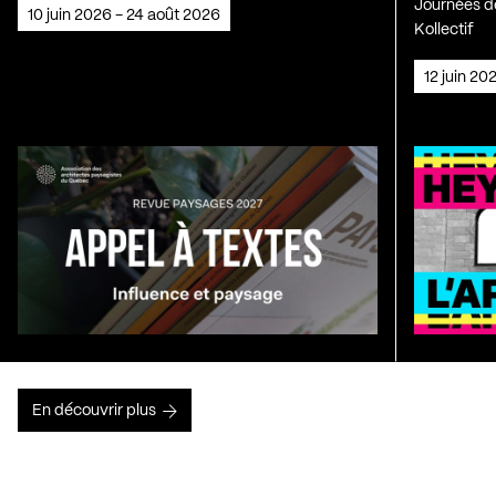
Journées de
10 juin 2026 - 24 août 2026
Kollectif
12 juin 2
En découvrir plus