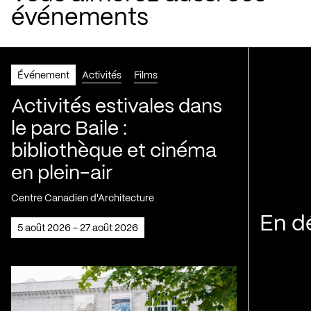
événements
Événement
Activités
Films
Activités estivales dans
le parc Baile :
bibliothèque et cinéma
en plein-air
Centre Canadien d'Architecture
En d
5 août 2026 - 27 août 2026