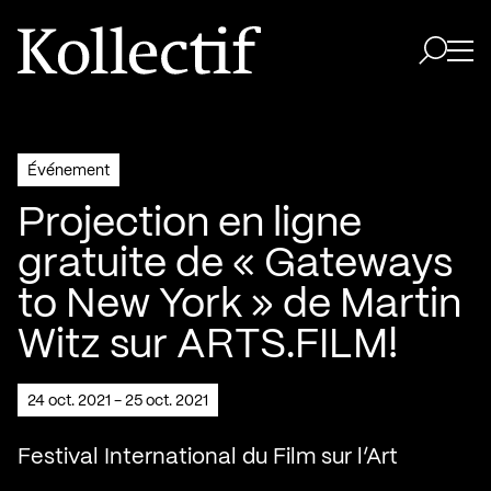
Aller à la page d'accueil
Logo Kollectif
Ouvri
Ouvrir 
Événement
Projection en ligne
gratuite de « Gateways
to New York » de Martin
Witz sur ARTS.FILM!
24 oct. 2021 - 25 oct. 2021
Festival International du Film sur l’Art