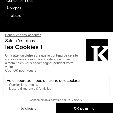
Contactez-nous
À propos
Infolettre
Page Facebook de Kollectif
Page Instagram de Kollectif
Page Linkedin de Kollectif
Partenaires
Commanditaires
Fabelta_syst_BLAN
Bâtiment-Durable-Québec-1
Esquisses-1
IRAC-1
Contech-2
OC-2
MP-1
v2com-1
©2026 Kollectif. Tous droits réservés.
Crédits
Légal
Cookies