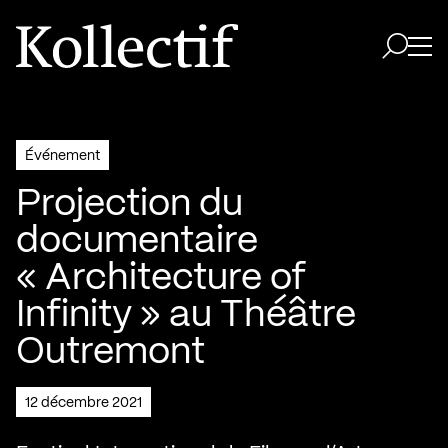
Aller à la page d'accueil
Logo Kollectif
Ouvri
Ouvrir 
Événement
Projection du
documentaire
« Architecture of
Infinity » au Théâtre
Outremont
12 décembre 2021