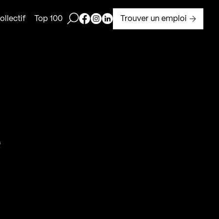
Ouvrir la barre de recherche
Page Facebook de Kollectif
Page Instagram de Kollectif
Page Linkedin de Kollectif
Trouver un emploi
llectif
Top 100
e