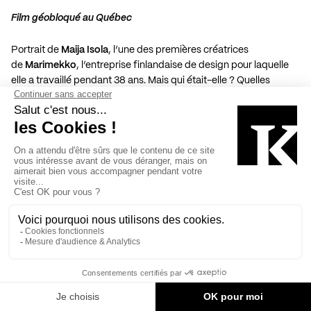
Film géobloqué au Québec
Portrait de
Maija Isola
, l’une des premières créatrices
de
Marimekko
, l’entreprise finlandaise de design pour laquelle
elle a travaillé pendant
38
ans. Mais qui était-elle ? Quelles
étaient les valeurs au centre de sa vie de vagabonde, et quel
héritage nous a‑t-elle laissé ? Quel est le secret derrière ses
créations textiles qui ont d’abord conquis la Finlande, puis le
monde entier ? Ce documentaire raconte l’histoire de cette
artiste hors du commun.
Pour plus d’information…