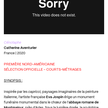
Cénotaphe
Catherine Aventurier
France | 2020
PREMIÈRE NORD-AMÉRICAINE
SÉLECTION OFFICIELLE – COURTS-MÉTRAGES
SYNOPSIS :
Inspirée par les
capricci
, paysages imaginaires de la peinture
italienne, l’artiste française
Eva Jospin
érige un monument
funéraire monumental dans le chœur de l’
abbaye romane de
Montmajour
, près d’Arles. Sous la lumière dorée, la sculptrice