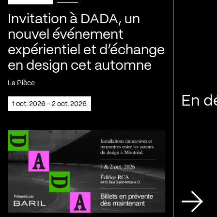
Invitation à DADA, un
nouvel événement
expérientiel et d’échange
en design cet automne
La Pièce
En d
1 oct. 2026 - 2 oct. 2026