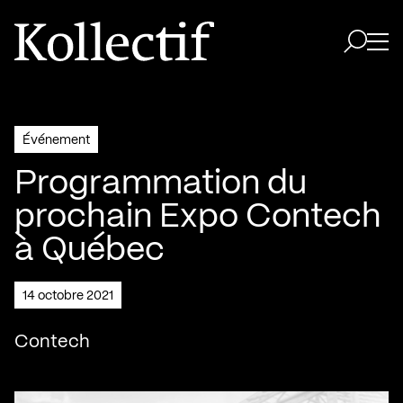
Aller à la page d'accueil
Logo Kollectif
Ouvri
Ouvrir 
Événement
Programmation du
prochain Expo Contech
à Québec
14 octobre 2021
Contech