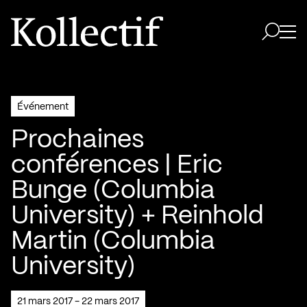
Aller à la page d'accueil
Logo Kollectif
Ouvri
Ouvrir 
Événement
Prochaines
conférences | Eric
Bunge (Columbia
University) + Reinhold
Martin (Columbia
University)
21 mars 2017 - 22 mars 2017