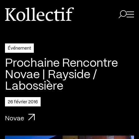
Aller à la page d'accueil
Logo Kollectif
Ouvri
Ouvrir 
Événement
Prochaine Rencontre
Novae | Rayside /
Labossière
26 février 2016
Novae