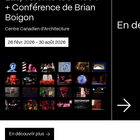
+ Conférence de Brian
Boigon
En d
Centre Canadien d'Architecture
26 févr. 2026 - 30 août 2026
En découvrir plus