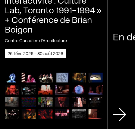
interactivité : Culture
Lab, Toronto 1991-1994 »
+ Conférence de Brian
Boigon
En d
Centre Canadien d'Architecture
26 févr. 2026 - 30 août 2026