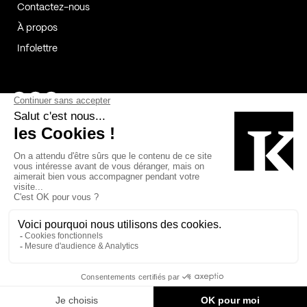
Contactez-nous
À propos
Infolettre
Page Facebook de Kollectif
Page Instagram de Kollectif
Page Linkedin de Kollectif
Partenaires
Commanditaires
Fabelta_syst_BLAN
Bâtiment-Durable-Québec-1
Esquisses-1
IRAC-1
Contech-2
OC-2
MP-1
v2com-1
©2026 Kollectif. Tous droits réservés.
Crédits
Légal
Cookies