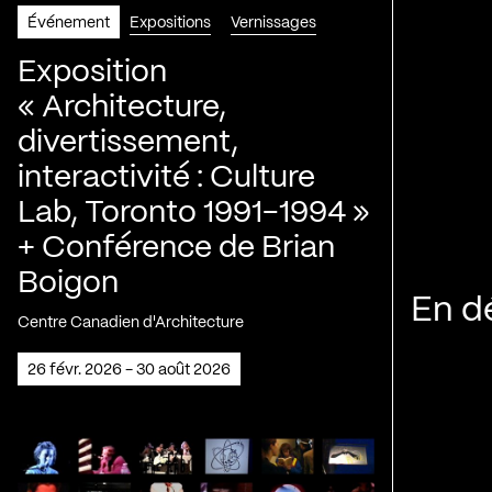
Événement
Expositions
Vernissages
Exposition
« Architecture,
divertissement,
interactivité : Culture
Lab, Toronto 1991-1994 »
+ Conférence de Brian
Boigon
En d
Centre Canadien d'Architecture
26 févr. 2026 - 30 août 2026