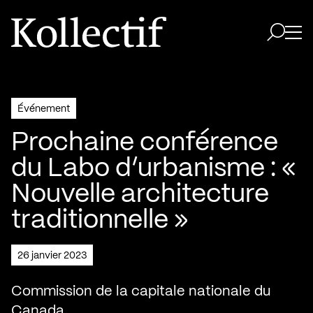
Aller à la page d'accueil
Logo Kollectif
Ouvri
Ouvrir 
Événement
Prochaine conférence
du Labo d’urbanisme : «
Nouvelle architecture
traditionnelle »
26 janvier 2023
Commission de la capitale nationale du
Canada