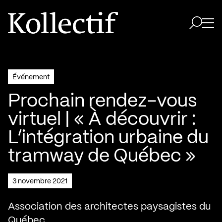
Aller à la page d'accueil
Logo Kollectif
Ouvri
Ouvrir 
Événement
Prochain rendez-vous
virtuel | « À découvrir :
L’intégration urbaine du
tramway de Québec »
3 novembre 2021
Association des architectes paysagistes du
Québec