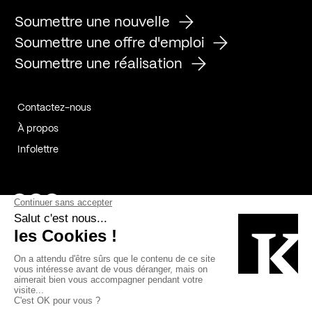
Soumettre une nouvelle
Soumettre une offre d'emploi
Soumettre une réalisation
Contactez-nous
À propos
Infolettre
Page Facebook de Kollectif
Page Instagram de Kollectif
Page Linkedin de Kollectif
Partenaires
Commanditaires
Fabelta_syst_BLAN
Bâtiment-Durable-Québec-1
Esquisses-1
IRAC-1
Contech-2
OC-2