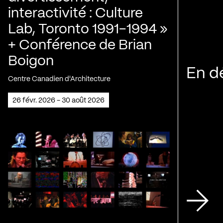
interactivité : Culture
Lab, Toronto 1991-1994 »
+ Conférence de Brian
Boigon
En d
Centre Canadien d'Architecture
26 févr. 2026 - 30 août 2026