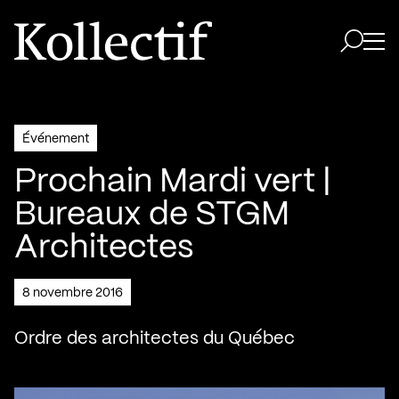
Aller à la page d'accueil
Logo Kollectif
Ouvri
Ouvrir 
Événement
Prochain Mardi vert |
Bureaux de STGM
Architectes
8 novembre 2016
Ordre des architectes du Québec