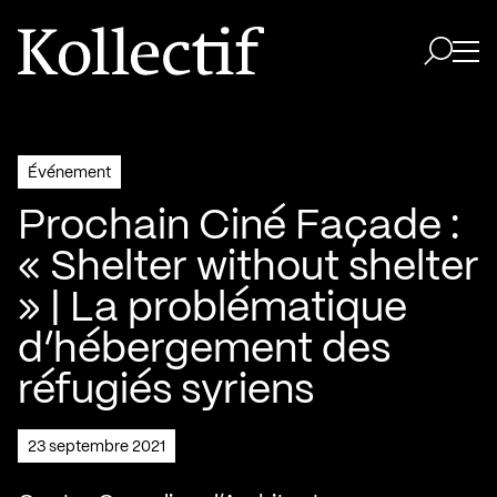
Aller à la page d'accueil
Logo Kollectif
Ouvri
Ouvrir 
Événement
Prochain Ciné Façade :
« Shelter without shelter
» | La problématique
d’hébergement des
réfugiés syriens
23 septembre 2021