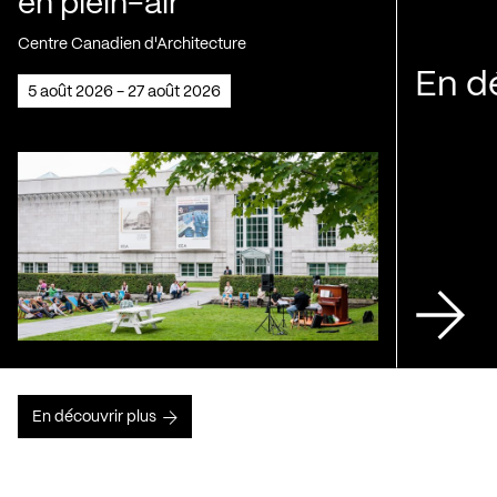
en plein-air
Centre Canadien d'Architecture
En d
5 août 2026 - 27 août 2026
En découvrir plus