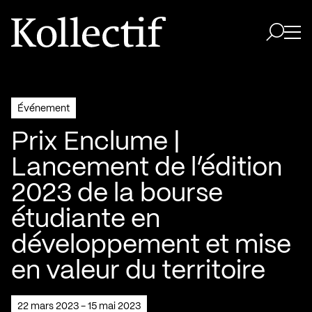
Aller à la page d'accueil
Logo Kollectif
Ouvri
Ouvrir 
Événement
Prix Enclume |
Lancement de l’édition
2023 de la bourse
étudiante en
développement et mise
en valeur du territoire
22 mars 2023 - 15 mai 2023