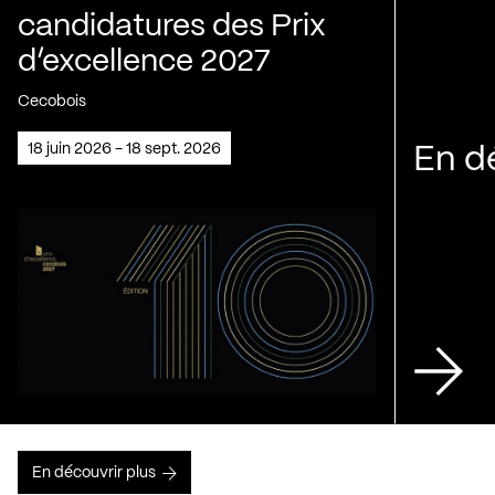
candidatures des Prix
d’excellence 2027
Cecobois
18 juin 2026 - 18 sept. 2026
En d
En découvrir plus