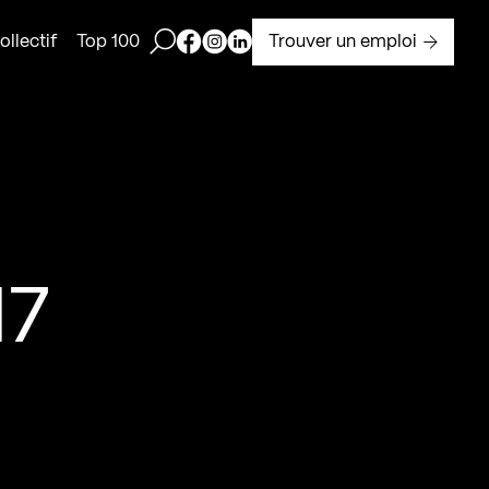
Ouvrir la barre de recherche
Page Facebook de Kollectif
Page Instagram de Kollectif
Page Linkedin de Kollectif
Trouver un emploi
llectif
Top 100
17