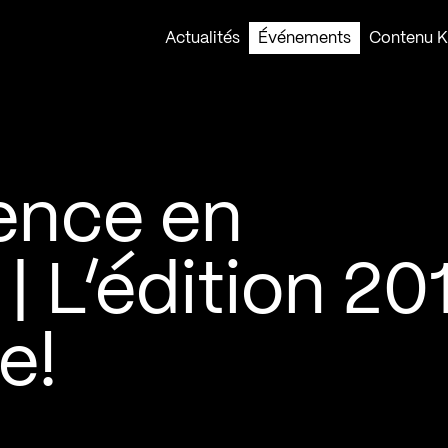
Actualités
Événements
Contenu Ko
lence en
| L’édition 20
e!