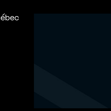
uébec