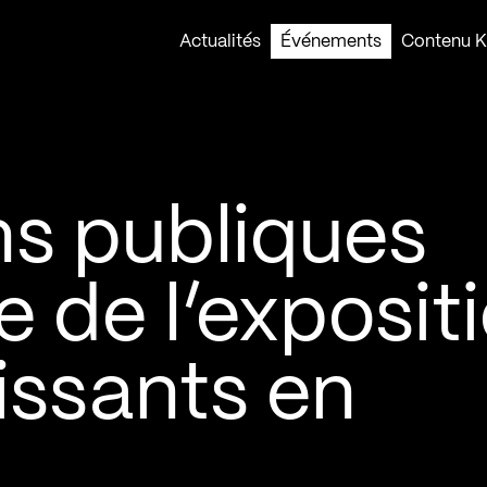
Actualités
Événements
Contenu Ko
ns publiques
e de l’exposit
issants en