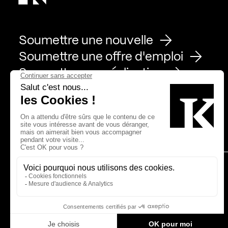
Soumettre une nouvelle
Soumettre une offre d'emploi
Soumettre une réalisation
Page Facebook de Kollectif
Page Instagram de Kollectif
Page Linkedin de Kollectif
Partenaires
Bâtiment-Durable-Québec-1
Esquisses-1
IRAC-1
MP-1