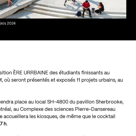
t(e)s 2024
sition ÈRE URRBAINE des étudiants finissants au
où seront présentés et exposés 11 projets urbains, au
rendra place au local SH-4800 du pavillon Sherbrooke,
ntréal, au Complexe des sciences Pierre-Dansereau
e accueillera les kiosques, de même que le cocktail
7 h
.