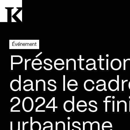
Aller à la page d'accueil
Logo Kollectif
Événement
Présentatio
dans le cadr
2024 des fin
urbanisme