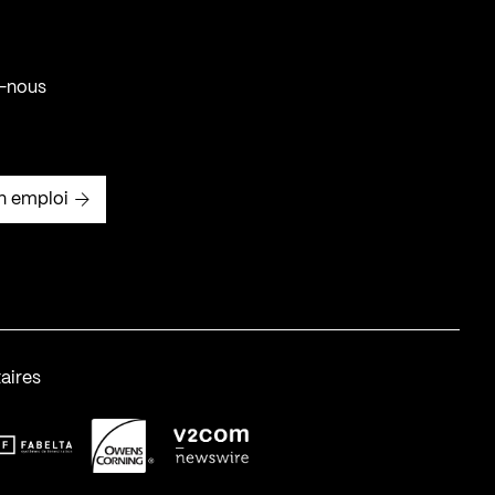
-nous
n emploi
aires
abelta_syst_BLANC
OC-2
v2com-1