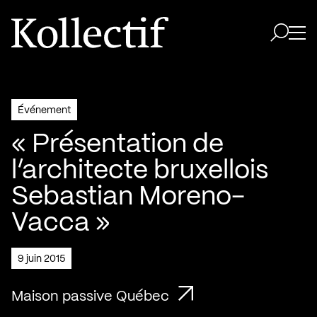
Aller à la page d'accueil
Logo Kollectif
Ouvri
Ouvrir 
Événement
« Présentation de
l’architecte bruxellois
Sebastian Moreno-
Vacca »
9 juin 2015
Maison passive Québec