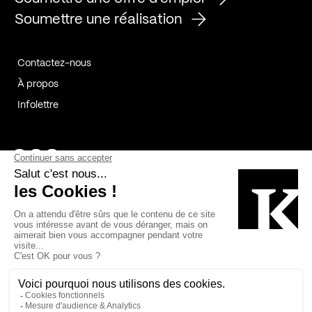
Soumettre une réalisation
Contactez-nous
À propos
Infolettre
Page Facebook de Kollectif
Page Instagram de Kollectif
Page Linkedin de Kollectif
Partenaires
Commanditaires
Fabelta_syst_BLAN
Bâtiment-Durable-Québec-1
Esquisses-1
IRAC-1
Contech-2
OC-2
MP-1
v2com-1