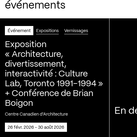
événements
Événement
Expositions
Vernissages
Exposition
« Architecture,
divertissement,
interactivité : Culture
Lab, Toronto 1991-1994 »
+ Conférence de Brian
Boigon
En d
Centre Canadien d'Architecture
26 févr. 2026 - 30 août 2026