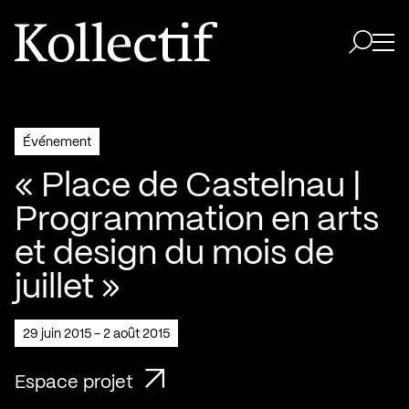
Aller à la page d'accueil
Logo Kollectif
Ouvri
Ouvrir 
Événement
« Place de Castelnau |
Programmation en arts
et design du mois de
juillet »
29 juin 2015 - 2 août 2015
Espace projet