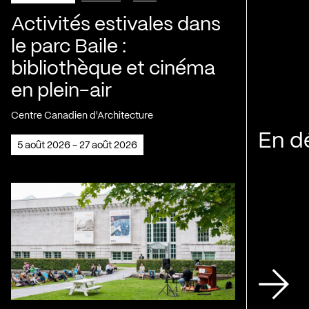
Activités estivales dans
le parc Baile :
bibliothèque et cinéma
en plein-air
Centre Canadien d'Architecture
En d
5 août 2026 - 27 août 2026