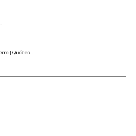
…
 Terre | Québec…