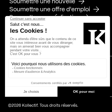
Soumettre une nouvelle
Soumettre une offre d'emploi
Soumettre une réalisation
Page Facebook de Kollectif
Page Instagram de Kollectif
Page Linkedin de Kollectif
Partenaires
Bâtiment-Durable-Québec-1
Esquisses-1
IRAC-1
MP-1
©2026 Kollectif. Tous droits réservés.