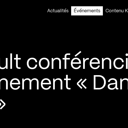
Actualités
Événements
Contenu Ko
ult conférenc
vénement « Da
»