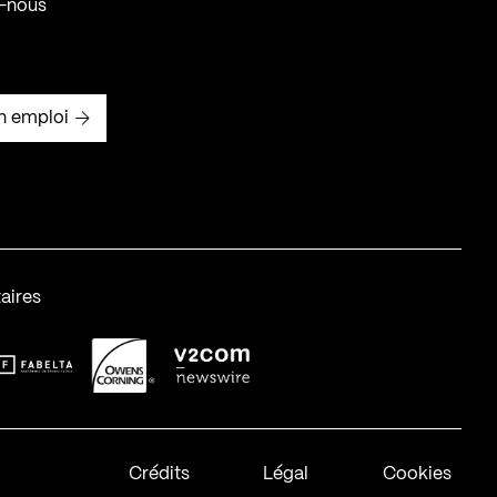
-nous
n emploi
aires
abelta_syst_BLANC
OC-2
v2com-1
Crédits
Légal
Cookies