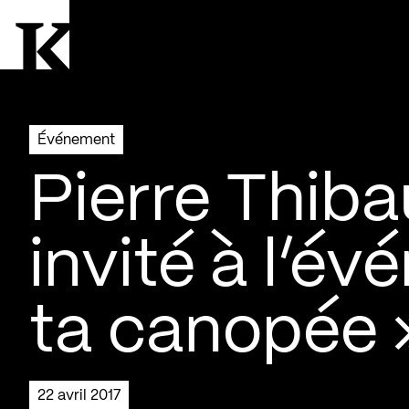
Aller à la page d'accueil
Logo Kollectif
Événement
Pierre Thiba
invité à l’é
ta canopée 
22 avril 2017