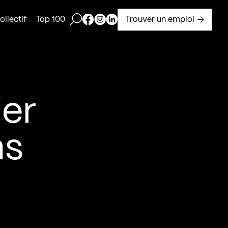
Ouvrir la barre de recherche
Page Facebook de Kollectif
Page Instagram de Kollectif
Page Linkedin de Kollectif
Trouver un emploi
llectif
Top 100
ier
ns