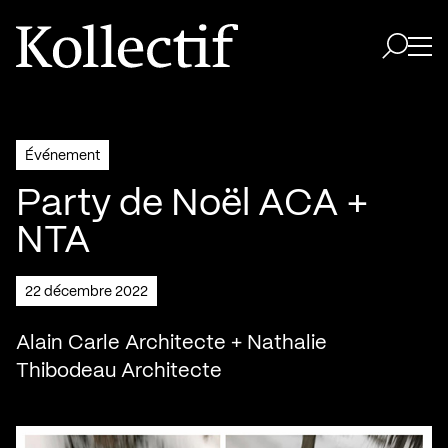
Aller à la page d'accueil
Logo Kollectif
Ouvri
Ouvrir 
Événement
Party de Noël ACA +
NTA
22 décembre 2022
Alain Carle Architecte + Nathalie
Thibodeau Architecte