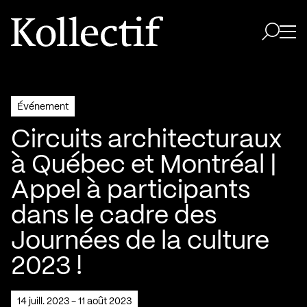
Aller à la page d'accueil
Logo Kollectif
Ouvri
Ouvrir 
Événement
Circuits architecturaux
à Québec et Montréal |
Appel à participants
dans le cadre des
Journées de la culture
2023 !
14 juill. 2023 - 11 août 2023