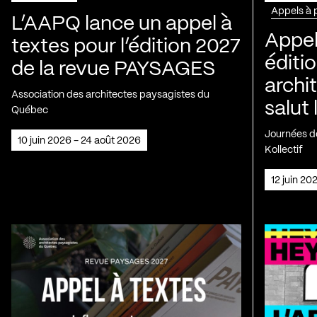
Appels à 
L’AAPQ lance un appel à
Appel
textes pour l’édition 2027
éditio
de la revue PAYSAGES
archi
Association des architectes paysagistes du
salut 
Québec
Journées de
10 juin 2026 - 24 août 2026
Kollectif
12 juin 2