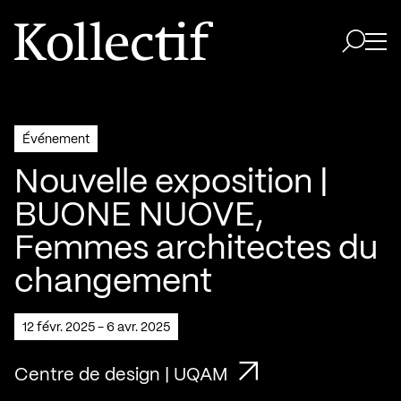
Aller à la page d'accueil
Logo Kollectif
Ouvri
Ouvrir 
Événement
Nouvelle exposition |
BUONE NUOVE,
Femmes architectes du
changement
12 févr. 2025 - 6 avr. 2025
Centre de design | UQAM