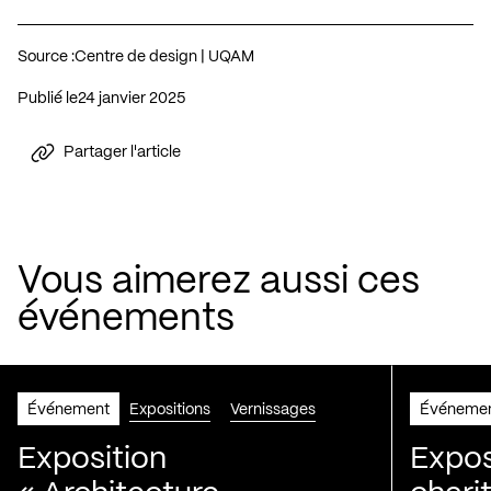
Source :
Centre de design | UQAM
Publié le
24 janvier 2025
Partager l'article
Vous aimerez aussi ces
événements
Événement
Expositions
Vernissages
Événeme
Exposition
Expos