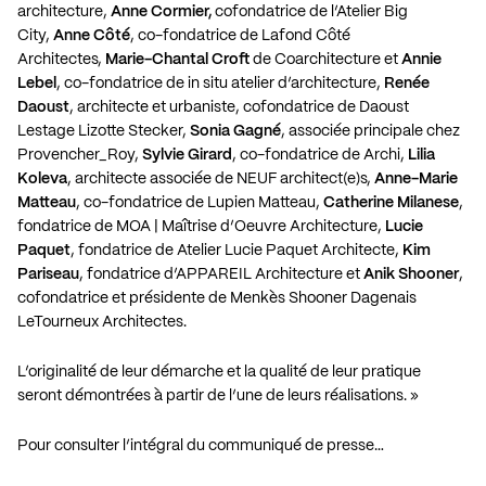
architecture,
Anne Cormier,
cofondatrice de l’Atelier Big
City,
Anne Côté
, co-fondatrice de Lafond Côté
Architectes,
Marie-Chantal Croft
de Coarchitecture et
Annie
Lebel
, co-fondatrice de in situ atelier d’architecture,
Renée
Daoust
, architecte et urbaniste, cofondatrice de Daoust
Lestage Lizotte Stecker,
Sonia Gagné
, associée principale chez
Provencher_Roy,
Sylvie Girard
, co-fondatrice de Archi,
Lilia
Koleva
, architecte associée de NEUF architect(e)s,
Anne-Marie
Matteau
, co-fondatrice de Lupien Matteau,
Catherine Milanese
,
fondatrice de MOA | Maîtrise d’Oeuvre Architecture,
Lucie
Paquet
, fondatrice de Atelier Lucie Paquet Architecte,
Kim
Pariseau
, fondatrice d’APPAREIL Architecture et
Anik Shooner
,
cofondatrice et présidente de Menkès Shooner Dagenais
LeTourneux Architectes.
L’originalité de leur démarche et la qualité de leur pratique
seront démontrées à partir de l’une de leurs réalisations. »
Pour consulter l’intégral du communiqué de presse…