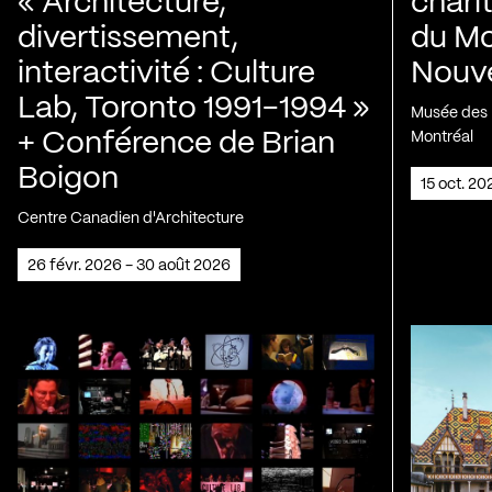
« Architecture,
chari
divertissement,
du Mo
interactivité : Culture
Nouve
Lab, Toronto 1991-1994 »
Musée des H
+ Conférence de Brian
Montréal
Boigon
15 oct. 2
Centre Canadien d'Architecture
26 févr. 2026 - 30 août 2026