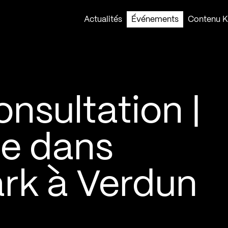
Actualités
Événements
Contenu Ko
nsultation |
le dans
rk à Verdun