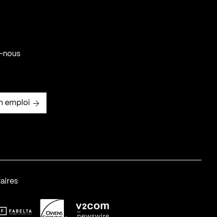
-nous
n emploi
aires