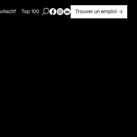
Ouvrir la barre de recherche
Page Facebook de Kollectif
Page Instagram de Kollectif
Page Linkedin de Kollectif
Trouver un emploi
llectif
Top 100