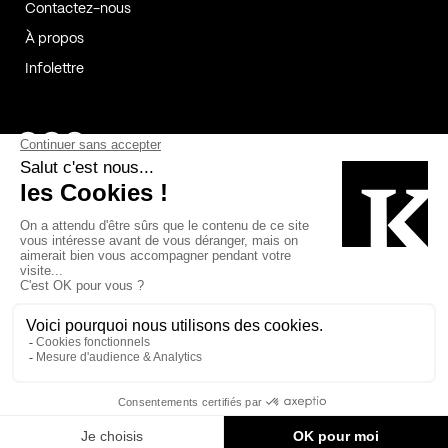
Contactez-nous
À propos
Infolettre
Page Facebook de Kollectif
Page Instagram de Kollectif
Page Linkedin de Kollectif
Partenaires
Commanditaires
Fabelta_syst_BLAN
Bâtiment-Durable-Québec-1
Esquisses-1
IRAC-1
Contech-2
OC-2
MP-1
v2com-1
©2026 Kollectif. Tous droits réservés.
Crédits
Légal
Cookies