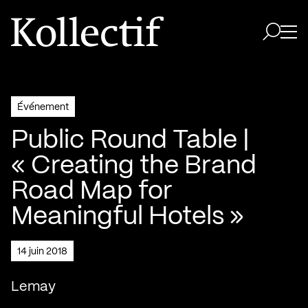
Aller à la page d'accueil
Logo Kollectif
Ouvri
Ouvrir 
Événement
Public Round Table |
« Creating the Brand
Road Map for
Meaningful Hotels »
14 juin 2018
Lemay