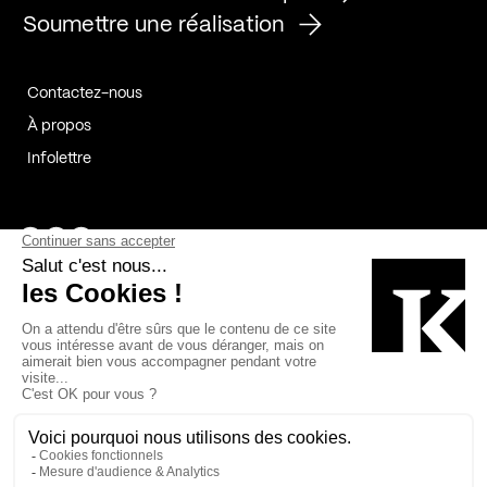
Soumettre une réalisation
Contactez-nous
À propos
Infolettre
Page Facebook de Kollectif
Page Instagram de Kollectif
Page Linkedin de Kollectif
Partenaires
Commanditaires
Fabelta_syst_BLAN
Bâtiment-Durable-Québec-1
Esquisses-1
IRAC-1
Contech-2
OC-2
MP-1
v2com-1