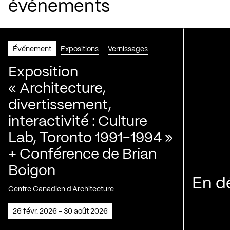
événements
Événement
Expositions
Vernissages
Exposition
« Architecture,
divertissement,
interactivité : Culture
Lab, Toronto 1991-1994 »
+ Conférence de Brian
Boigon
En d
Centre Canadien d'Architecture
26 févr. 2026 - 30 août 2026