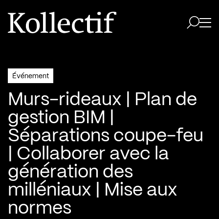
Aller à la page d'accueil
Logo Kollectif
Ouvri
Ouvrir 
Événement
Murs-rideaux | Plan de
gestion BIM |
Séparations coupe-feu
| Collaborer avec la
génération des
milléniaux | Mise aux
normes