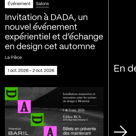
Événement
Salons
Invitation à DADA, un
nouvel événement
expérientiel et d’échange
en design cet automne
La Pièce
En d
1 oct. 2026 - 2 oct. 2026