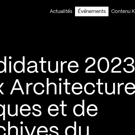
Actualités
Événements
Contenu Ko
didature 202
ix Architectur
ques et de
chives du