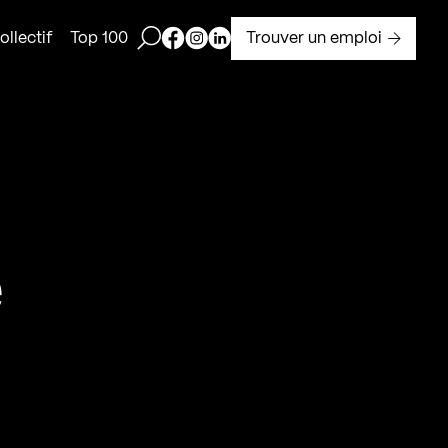
Ouvrir la barre de recherche
Page Facebook de Kollectif
Page Instagram de Kollectif
Page Linkedin de Kollectif
Trouver un emploi
llectif
Top 100
3
e