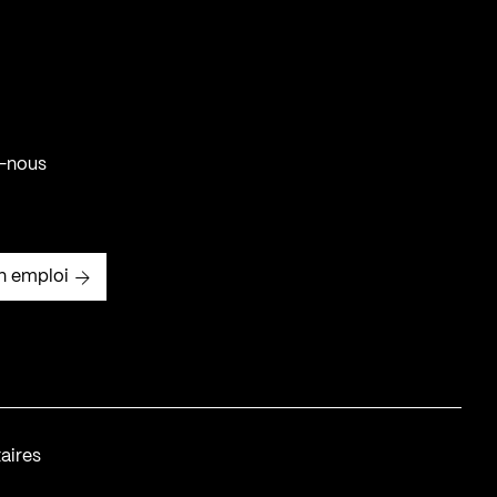
-nous
n emploi
aires